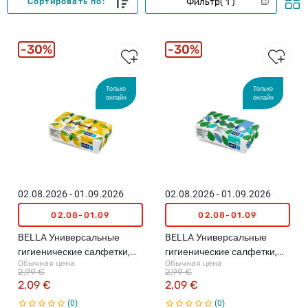
Фильтр
1
Сортировать по:
30%
30%
Только
Только
онлайн
онлайн
02.08.2026 - 01.09.2026
02.08.2026 - 01.09.2026
02.08-01.09
02.08-01.09
BELLA Универсальные
BELLA Универсальные
гигиенические салфетки,
гигиенические салфетки,
Обычная цена
Обычная цена
двухслойные, Lemon,
двухслойные, Mint, 150шт.
2,99 €
2,99 €
150шт.
2,09 €
2,09 €
0
0