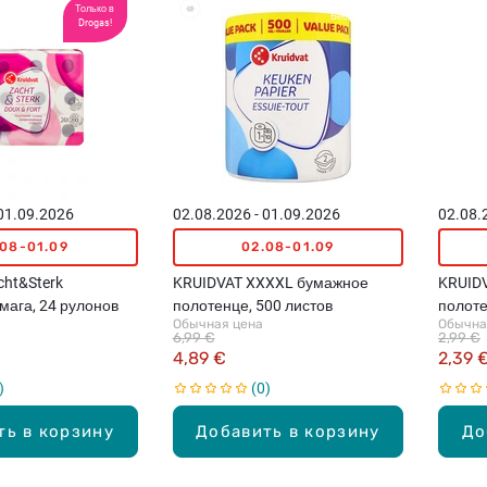
Только в
Бестселлеры
Drogas!
 01.09.2026
02.08.2026 - 01.09.2026
02.08.
.08-01.09
02.08-01.09
cht&Sterk
KRUIDVAT XXXXL бумажное
KRUIDV
мага, 24 рулонов
полотенце, 500 листов
полоте
Обычная цена
Обычна
6,99 €
2,99 €
4,89 €
2,39 
0
ть в корзину
Добавить в корзину
До