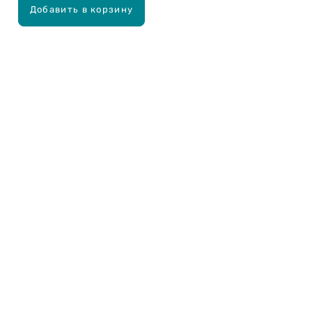
Добавить в корзину
Карьера в Drogas
ЧЗВ Часто задаваемые вопросы
Правила использования
О Drogas