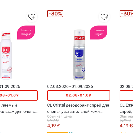
30%
30
Только в
Только в
Drogas!
Drogas!
 01.09.2026
02.08.2026 - 01.09.2026
02.08.
.08-01.09
02.08-01.09
пыляемый
CL Cristal дезодорант-спрей для
CL Ess
бальзам для очень
очень чувствительной кожи,
спрей,
Обычная цена
Обычна
ой кожи, 150мл
75мл
5,99 €
5,99 €
4,19 €
4,19 €