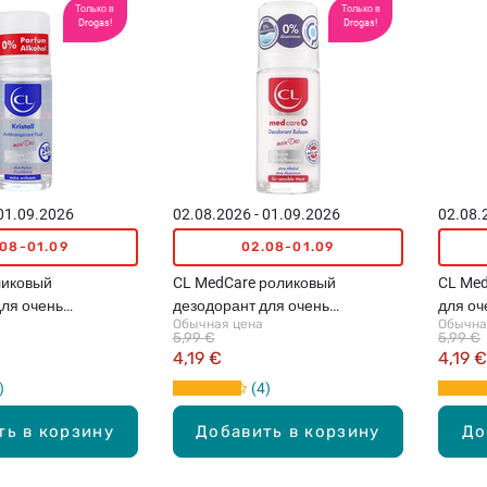
Только в
Только в
Drogas!
Drogas!
 01.09.2026
02.08.2026 - 01.09.2026
02.08.
.08-01.09
02.08-01.09
оликовый
CL MedCare роликовый
CL Med
для очень
дезодорант для очень
для оч
Обычная цена
Обычна
ой кожи, 50мл
чувствительной кожи, 50мл
40мл
5,99 €
5,99 €
4,19 €
4,19 €
4
ть в корзину
Добавить в корзину
До