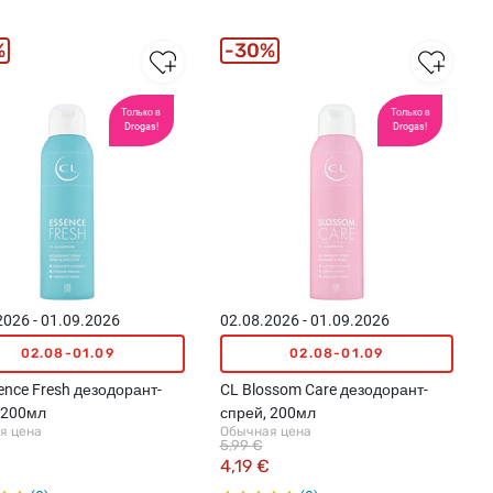
%
30%
Только в
Только в
Drogas!
Drogas!
2026 - 01.09.2026
02.08.2026 - 01.09.2026
02.08-01.09
02.08-01.09
ence Fresh дезодорант-
CL Blossom Care дезодорант-
 200мл
спрей, 200мл
я цена
Обычная цена
5,99 €
4,19 €