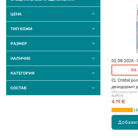
ЦЕНА
ТИП КОЖИ
РАЗМЕР
НАЛИЧИЕ
02.08.2026 -
02
КАТЕГОРИЯ
CL Cristal р
дезодорант 
COCTAB
Обычная цена
чувствительн
5,99 €
4,19 €
4
Добави