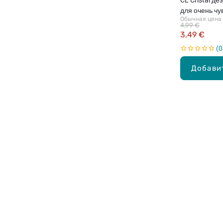
для очень чу
Обычная цена
60г
4,99 €
3,49 €
0
Добави