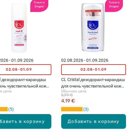
Только в
Только в
Drogas!
Drogas!
2026 - 01.09.2026
02.08.2026 - 01.09.2026
02.08-01.09
02.08-01.09
 дезодорант-карандаш
CL Cristal дезодорант-карандаш
ень чувствительной кожи,
для очень чувствительной кожи,
я цена
Обычная цена
100г
5,99 €
4,19 €
5
3
бавить в корзину
Добавить в корзину