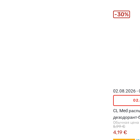
30%
02.08.2026 -
02
CL Med рас
дезодорант-
Обычная цена
чувствительн
5,99 €
4,19 €