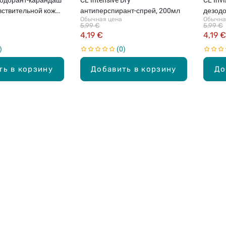
вствительной кожи,
антиперспирант-спрей, 200мл
дезодо
Обычная цена
Обычна
5,99 €
5,99 €
4,19 €
4,19 €
0
ть в корзину
Добавить в корзину
До