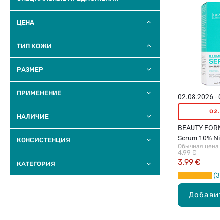
ЦЕНА
ТИП КОЖИ
РАЗМЕР
ПРИМЕНЕНИЕ
02.08.2026 -
02
НАЛИЧИЕ
BEAUTY FORM
Serum 10% Ni
КОНСИСТЕНЦИЯ
Обычная цена
сыворотка дл
4,99 €
3,99 €
КАТЕГОРИЯ
3
Добави