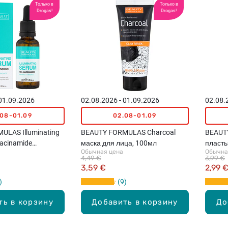
Только в
Только в
Drogas!
Drogas!
 01.09.2026
02.08.2026 - 01.09.2026
02.08.
.08-01.09
02.08-01.09
ULAS Illuminating
BEAUTY FORMULAS Charcoal
BEAUT
acinamide
маска для лица, 100мл
пласты
Обычная цена
Обычна
я лица, 30мл
4,49 €
3,99 €
3,59 €
2,99 
9
ть в корзину
Добавить в корзину
До