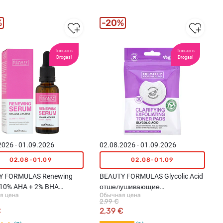
%
20%
Только в
Только в
Drogas!
Drogas!
2026 - 01.09.2026
02.08.2026 - 01.09.2026
02.08-01.09
02.08-01.09
Y FORMULAS Renewing
BEAUTY FORMULAS Glycolic Acid
10% AHA + 2% BHA
отшелушивающие
я цена
Обычная цена
тка для лица, 30мл
тонизирующие подушечки,
2,99 €
30шт.
€
2,39 €