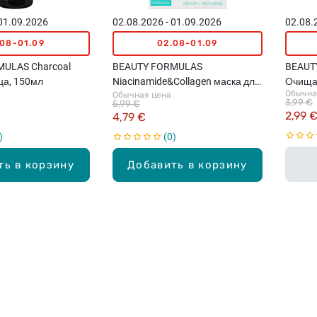
 01.09.2026
02.08.2026 - 01.09.2026
02.08.
.08-01.09
02.08-01.09
ULAS Charcoal
BEAUTY FORMULAS
BEAUT
ца, 150мл
Niacinamide&Collagen маска для
Очища
Обычна
Обычная цена
зоны под глазами, 12шт. (6 пар)
умыван
3,99 €
5,99 €
2,99 
4,79 €
0
ть в корзину
Добавить в корзину