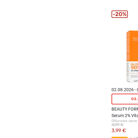
20%
02.08.2026 -
02
BEAUTY FOR
Serum 2% Vit
Обычная цена
для лица, 30
4,99 €
3,99 €