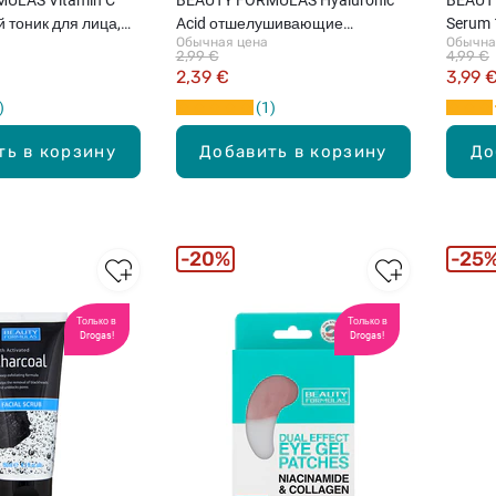
 тоник для лица,
Acid отшелушивающие
Serum 
Обычная цена
Обычна
тонизирующие подушечки,
сыворо
2,99 €
4,99 €
30шт.
2,39 €
3,99 
1
ть в корзину
Добавить в корзину
До
20%
25
Только в
Только в
Drogas!
Drogas!