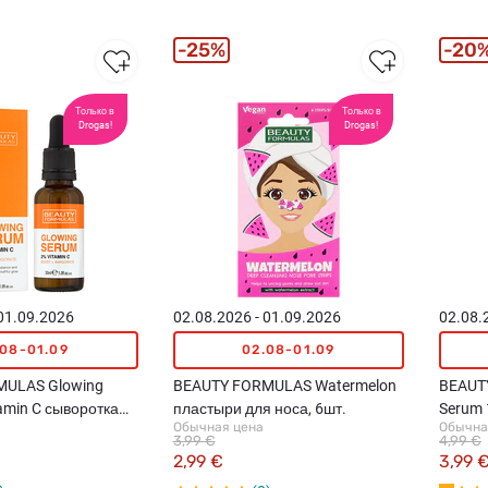
25%
20
Только в
Только в
Drogas!
Drogas!
 01.09.2026
02.08.2026 - 01.09.2026
02.08.
.08-01.09
02.08-01.09
MULAS Glowing
BEAUTY FORMULAS Watermelon
BEAUT
amin C сыворотка
пластыри для носа, 6шт.
Serum 
Обычная цена
Обычна
мл
сыворо
3,99 €
4,99 €
2,99 €
3,99 