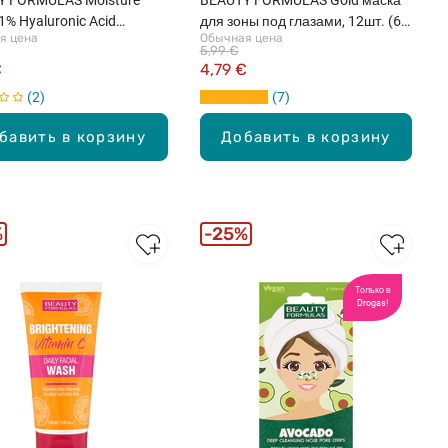
1% Hyaluronic Acid
для зоны под глазами, 12шт. (6
я цена
Обычная цена
тка для лица, 30мл
пар)
5,99 €
€
4,79 €
2
7
бавить в корзину
Добавить в корзину
%
25%
Только в
Drogas!