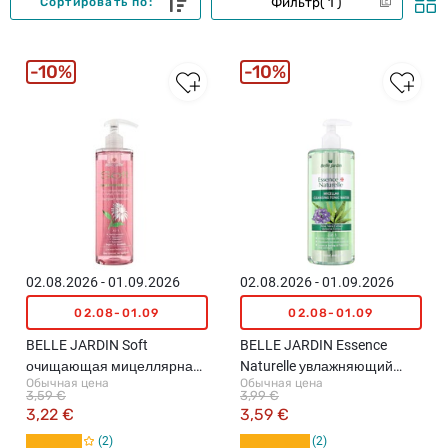
Фильтр
1
Сортировать по:
10%
10%
02.08.2026 - 01.09.2026
02.08.2026 - 01.09.2026
02.08-01.09
02.08-01.09
BELLE JARDIN Soft
BELLE JARDIN Essence
очищающая мицеллярная
Naturelle увлажняющий
Обычная цена
Обычная цена
вода с экстрактом
мицеллярный тоник 3in1,
3,59 €
3,99 €
эхинацеи, 400мл
500мл
3,22 €
3,59 €
2
2