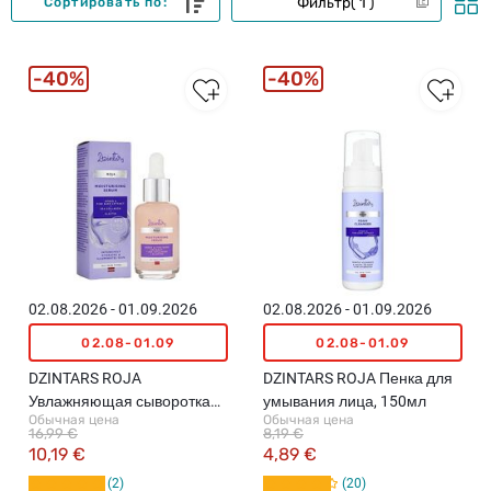
Фильтр
1
Сортировать по:
40%
40%
02.08.2026 - 01.09.2026
02.08.2026 - 01.09.2026
02.08-01.09
02.08-01.09
DZINTARS ROJA
DZINTARS ROJA Пенка для
Увлажняющая сыворотка
умывания лица, 150мл
Обычная цена
Обычная цена
для лица, 30мл
16,99 €
8,19 €
10,19 €
4,89 €
2
20