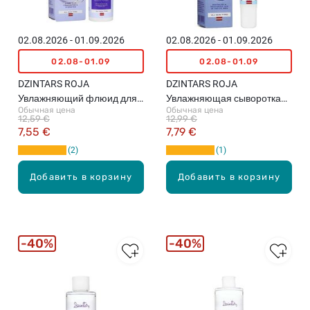
02.08.2026 - 01.09.2026
02.08.2026 - 01.09.2026
02.08-01.09
02.08-01.09
DZINTARS ROJA
DZINTARS ROJA
Увлажняющий флюид для
Увлажняющая сыворотка
Обычная цена
Обычная цена
лица, 50мл
для кожи вокруг глаз, 15мл
12,59 €
12,99 €
7,55 €
7,79 €
2
1
Добавить в корзину
Добавить в корзину
40%
40%