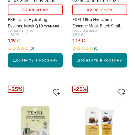
02.08.2026 - 01.09.2026
02.08.2026 - 01.09.2026
02.08-01.09
02.08-01.09
EKEL Ultra Hydrating
EKEL Ultra Hydrating
Essence Mask Q10 тканевая
Essence Mask Black Snail
Обычная цена
Обычная цена
маска для лица с
тканевая маска для лица с
1,59 €
1,59 €
коэнзимом Q10, 25мл
улиточным муцином, 25мл
1,19 €
1,19 €
0
0
Добавить в корзину
Добавить в корзину
25%
25%