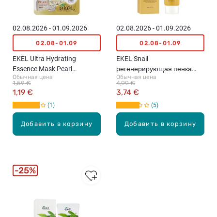
02.08.2026 - 01.09.2026
02.08.2026 - 01.09.2026
02.08-01.09
02.08-01.09
EKEL Ultra Hydrating
EKEL Snail
Essence Mask Pearl
регенерирующая пенка
Обычная цена
Обычная цена
тканевая маска с
для умывания лица, 100мл
1,59 €
4,99 €
жемчужной пудрой, 25мл
1,19 €
3,74 €
1
5
Добавить в корзину
Добавить в корзину
25%