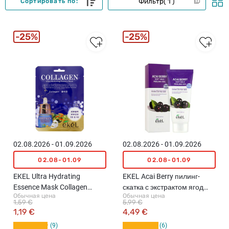
Фильтр
1
Сортировать по:
25%
25%
02.08.2026 - 01.09.2026
02.08.2026 - 01.09.2026
02.08-01.09
02.08-01.09
EKEL Ultra Hydrating
EKEL Acai Berry пилинг-
Essence Mask Collagen
скатка с экстрактом ягод
Обычная цена
Обычная цена
тканевая маска для лица с
асаи для лица, 100мл
1,59 €
5,99 €
коллагеном, 25г
1,19 €
4,49 €
9
6