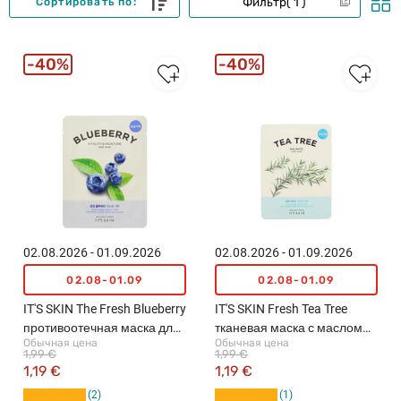
Фильтр
1
Сортировать по:
40%
40%
02.08.2026 - 01.09.2026
02.08.2026 - 01.09.2026
02.08-01.09
02.08-01.09
IT'S SKIN The Fresh Blueberry
IT'S SKIN Fresh Tea Tree
противоотечная маска для
тканевая маска с маслом
Обычная цена
Обычная цена
лица, 1шт. (21г)
чайного дерева для лица,
1,99 €
1,99 €
1шт.х18г
1,19 €
1,19 €
2
1