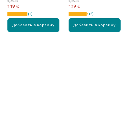
1,99 €
1,99 €
1,19 €
1,19 €
1
2
Добавить в корзину
Добавить в корзину
Карьера в Drogas
ЧЗВ Часто задаваемые вопросы
Правила использования