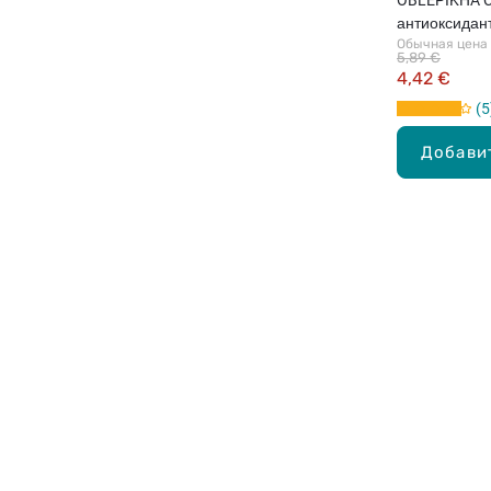
антиоксидан
Обычная цена
кожи лица, 3
5,89 €
4,42 €
5
Добави