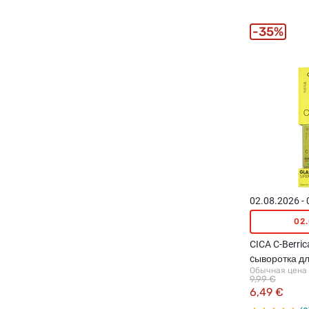
35%
02.08.2026 -
02
CICA C-Berrica
cыворотка дл
Обычная цена
ниацинамидо
9,99 €
6,49 €