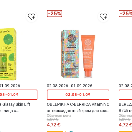
25%
25
 01.09.2026
02.08.2026 - 01.09.2026
02.08.
.08-01.09
02.08-01.09
 Glassy Skin Lift
OBLEPIKHA C-BERRICA Vitamin C
BEREZA
я лица с
антиоксидантный крем для кожи
Birch 
Обычная цена
Обычна
м 5%, 50мл
вокруг глаз, 30мл
лица, 
6,29 €
6,29 €
4,72 €
4,72 