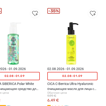
%
35%
2026 - 01.09.2026
02.08.2026 - 01.09.2026
02.08-01.09
02.08-01.09
 SIBERICA Polar White
CICA C-Berrica Ultra Hyaluronic
очищающее средство для
oчищающее масло для лица с
я цена
Обычная цена
145мл
гиалуроновой кислотой, 150мл
9,99 €
€
6,49 €