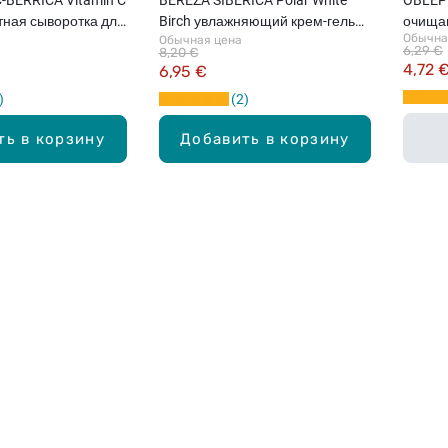
тная сыворотка для
Birch увлажняющий крем-гель
очищаю
Обычна
Обычная цена
0мл
для лица, 50мл
145мл
6,29 €
8,20 €
4,72 
6,95 €
2
ть в корзину
Добавить в корзину