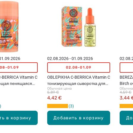
 01.09.2026
02.08.2026 - 01.09.2026
02.08.
.08-01.09
02.08-01.09
-BERRICA Vitamin C
OBLEPIKHA C-BERRICA Vitamin C
BEREZA
щая пенящаяся
тонизирующая сыворотка для
Birch 
Обычная цена
Обычна
ца, 35г
кожи лица, 30мл
лица, 
5,89 €
4,59 €
4,42 €
3,44 
3
ть в корзину
Добавить в корзину
До