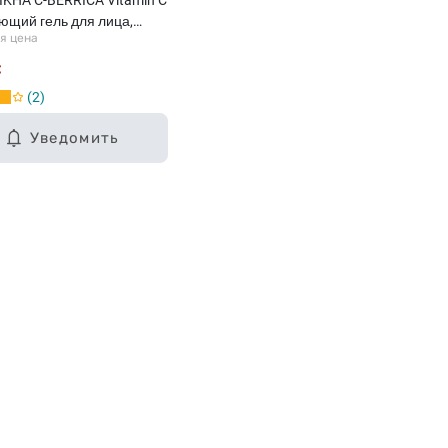
щий гель для лица,
я цена
€
2
Уведомить