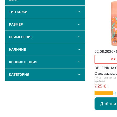
ТИП КОЖИ
РАЗМЕР
ПРИМЕНЕНИЕ
НАЛИЧИЕ
02.08.2026 -
02
КОНСИСТЕНЦИЯ
OBLEPIKHA C
Омолаживаю
КАТЕГОРИЯ
Обычная цена
пудра для ли
9,69 €
7,25 €
1
Добави