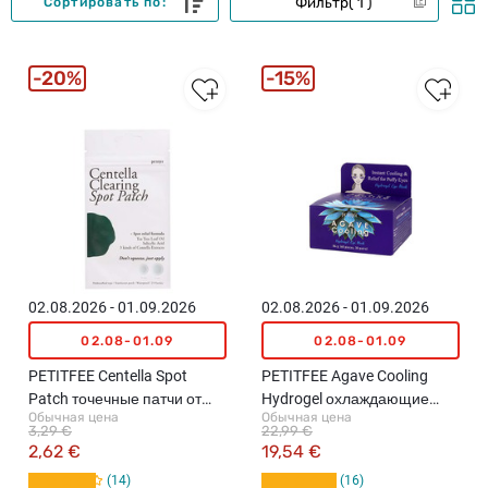
Фильтр
1
Сортировать по:
20%
15%
02.08.2026 - 01.09.2026
02.08.2026 - 01.09.2026
02.08-01.09
02.08-01.09
PETITFEE Centella Spot
PETITFEE Agave Cooling
Patch точечные патчи от
Hydrogel охлаждающие
Обычная цена
Обычная цена
воспалений, 23шт.
патчи для кожи вокруг глаз с
3,29 €
22,99 €
экстрактом агавы, 60шт.
2,62 €
19,54 €
14
16