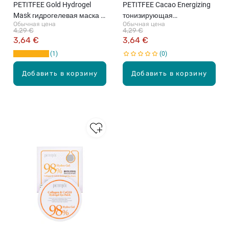
PETITFEE Gold Hydrogel
PETITFEE Cacao Energizing
Mask гидрогелевая маска с
тонизирующая
Обычная цена
Обычная цена
золотом для лица, 1шт.
гидрогелевая маска для
4,29 €
4,29 €
лица, 32г.
3,64 €
3,64 €
1
0
Добавить в корзину
Добавить в корзину