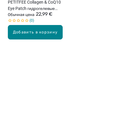
PETITFEE Collagen & CoQ10
Eye Patch гидрогелевые
22,99 €
патчи для век, 60шт.
Обычная цена
0
Добавить в корзину
Карьера в Drogas
ЧЗВ Часто задаваемые вопросы
Правила использования