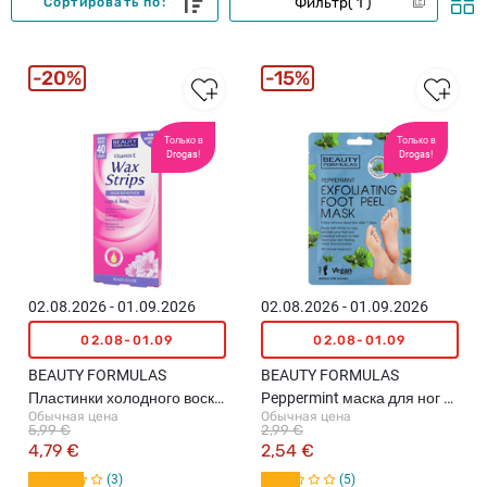
Фильтр
1
Сортировать по:
20%
15%
Только в
Только в
Drogas!
Drogas!
02.08.2026 - 01.09.2026
02.08.2026 - 01.09.2026
02.08-01.09
02.08-01.09
BEAUTY FORMULAS
BEAUTY FORMULAS
Пластинки холодного воска,
Peppermint маска для ног с
Обычная цена
Обычная цена
40шт.
отшелушивающим
5,99 €
2,99 €
эффектом, 1пара
4,79 €
2,54 €
3
5