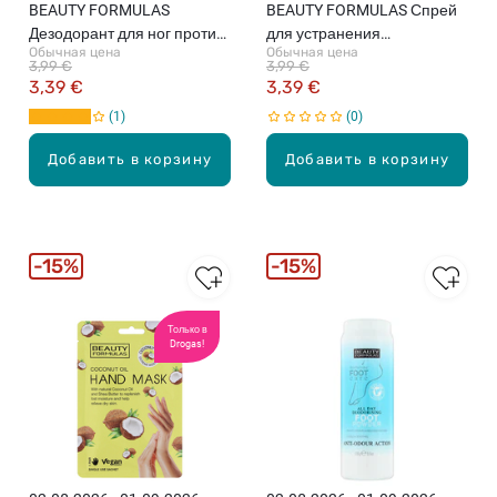
BEAUTY FORMULAS
BEAUTY FORMULAS Спрей
Дезодорант для ног против
для устранения
Обычная цена
Обычная цена
неприятного запаха, 150мл
неприятного запаха в
3,99 €
3,99 €
обуви, 150мл
3,39 €
3,39 €
1
0
Добавить в корзину
Добавить в корзину
15%
15%
Только в
Drogas!