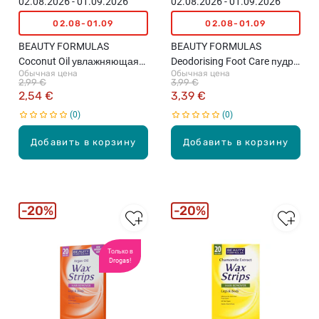
02.08.2026 - 01.09.2026
02.08.2026 - 01.09.2026
02.08-01.09
02.08-01.09
BEAUTY FORMULAS
BEAUTY FORMULAS
Coconut Oil увлажняющая
Deodorising Foot Care пудра
Обычная цена
Обычная цена
маска для рук, 1пара
для стоп, 100г
2,99 €
3,99 €
2,54 €
3,39 €
0
0
Добавить в корзину
Добавить в корзину
20%
20%
Только в
Drogas!