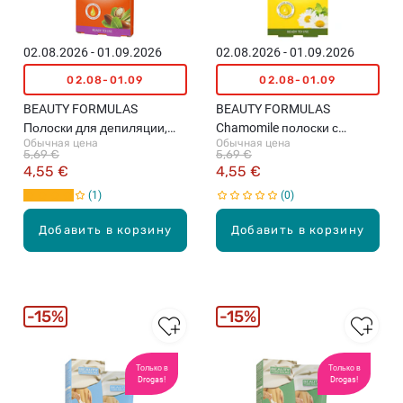
02.08.2026 - 01.09.2026
02.08.2026 - 01.09.2026
02.08-01.09
02.08-01.09
BEAUTY FORMULAS
BEAUTY FORMULAS
Полоски для депиляции,
Chamomile полоски с
Обычная цена
Обычная цена
20шт.
холодным воском, 20шт.
5,69 €
5,69 €
4,55 €
4,55 €
1
0
Добавить в корзину
Добавить в корзину
15%
15%
Только в
Только в
Drogas!
Drogas!