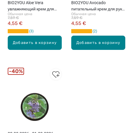
BIO2YOU Aloe Vera
BIO2YOU Avocado
увлажняющий крем для
питательный крем для рук,
Обычная цена
Обычная цена
рук, 75мл
75мл
7,59 €
7,59 €
4,55 €
4,55 €
3
2
Добавить в корзину
Добавить в корзину
40%