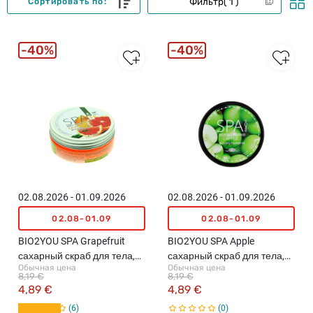
Фильтр
1
Сортировать по:
40%
40%
02.08.2026 - 01.09.2026
02.08.2026 - 01.09.2026
02.08-01.09
02.08-01.09
BIO2YOU SPA Grapefruit
BIO2YOU SPA Apple
сахарный скраб для тела,
сахарный скраб для тела,
Обычная цена
Обычная цена
200мл
200мл
8,19 €
8,19 €
4,89 €
4,89 €
6
0