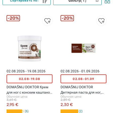
Фильтр
1
Сортировать по:
20%
20%
02.08.2026 - 19.08.2026
02.08.2026 - 01.09.2026
02.08-19.08
02.08-01.09
DOMAŠNIJ DOKTOR Крем
DOMAŠNIJ DOKTOR
для ног с конским каштаном
Дегтярная паста для ног,
Обычная цена
Обычная цена
и полевым хвощом, 250мл
75мл
3,69 €
2,89 €
2,95 €
2,30 €
6
2