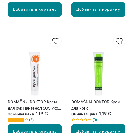
Добавить в корзину
Добавить в корзину
DOMAŠNIJ DOKTOR Крем
DOMAŠNIJ DOKTOR Крем
для рук Пантенол SOS-уход,
для ног с
1,19 €
1,19 €
42мл
Обычная цена
противогрибковым
Обычная цена
2
0
эффектом, 44г
Добавить в корзину
Добавить в корзину