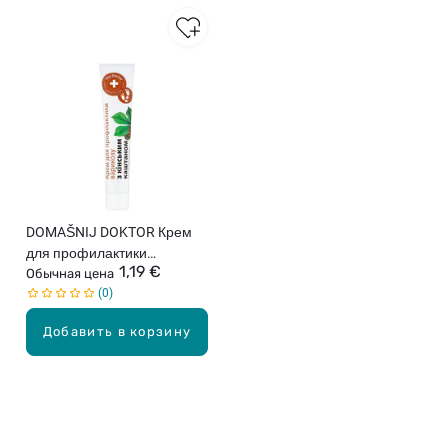
DOMAŠNIJ DOKTOR Крем
для профилактики
1,19 €
варикоза с конским
Обычная цена
0
каштаном, 42мл
Добавить в корзину