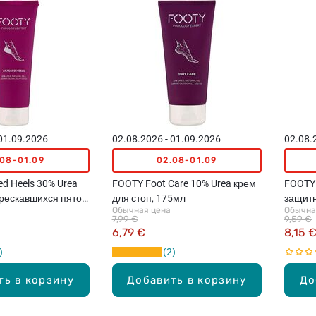
 01.09.2026
02.08.2026 - 01.09.2026
02.08.
.08-01.09
02.08-01.09
d Heels 30% Urea
FOOTY Foot Care 10% Urea крем
FOOTY 
рескавшихся пяток,
для стоп, 175мл
защитн
Обычная цена
Обычна
100мл
7,99 €
9,59 €
6,79 €
8,15 
2
ть в корзину
Добавить в корзину
До