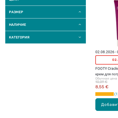
РАЗМЕР
НАЛИЧИЕ
КАТЕГОРИЯ
02.08.2026 -
02
FOOTY Cracke
крем для пот
Обычная цена
75мл
10,09 €
8,55 €
1
Добави