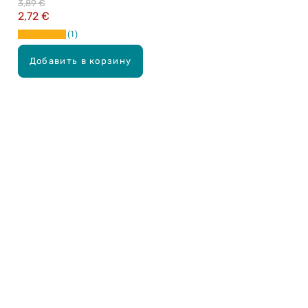
3,89 €
2,72 €
1
Добавить в корзину
Карьера в Drogas
ЧЗВ Часто задаваемые вопросы
Правила использования