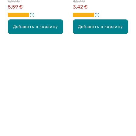
6,99 €
4,29 €
кожи, 250мл
5,59 €
3,42 €
1
1
Добавить в корзину
Добавить в корзину
Карьера в Drogas
ЧЗВ Часто задаваемые вопросы
Правила использования