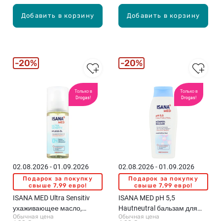
Добавить в корзину
Добавить в корзину
20%
20%
Только в
Только в
Drogas!
Drogas!
02.08.2026 - 01.09.2026
02.08.2026 - 01.09.2026
Подарок за покупку
Подарок за покупку
свыше 7,99 евро!
свыше 7,99 евро!
ISANA MED Ultra Sensitiv
ISANA MED pH 5,5
ухаживающее масло,
Hautneutral бальзам для
Обычная цена
Обычная цена
150мл
тела для чувствительной