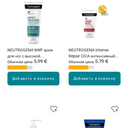
NEUTROGENA NWF крем
NEUTROGENA Intense
для ног с высокой
Repair CICA интенсивный
5,99 €
5,79 €
впитываемостью, 100мл
Обычная цена
восстанавливающий крем
Обычная цена
2
1
для рук, 50мл
Добавить в корзину
Добавить в корзину