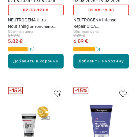
02.08.2026 - 19.08.2026
02.08.2026 - 19.08.2026
02.08-19.08
02.08-19.08
NEUTROGENA Ultra
NEUTROGENA Intense
Nourishing интенсивно
Repair CICA
Обычная цена
Обычная цена
питающий бальзам для
восстанавливающий
8,99 €
9,89 €
кожи рук, лица и тела,
лосьон для тела, 400мл
5,82 €
6,89 €
300мл
5
3
Добавить в корзину
Добавить в корзину
15%
15%