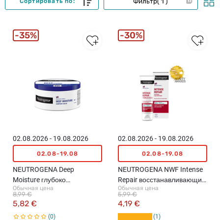
Фильтр
1
Сортировать по:
35%
30%
02.08.2026 - 19.08.2026
02.08.2026 - 19.08.2026
02.08-19.08
02.08-19.08
NEUTROGENA Deep
NEUTROGENA NWF Intense
Moisture глубоко
Repair восстанавливающий
Обычная цена
Обычная цена
увлажняющий бальзам,
CICA крем для ног, 50мл
8,99 €
5,99 €
300мл
5,82 €
4,19 €
0
1