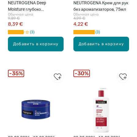
NEUTROGENA Deep
NEUTROGENA Крем для рук
Moisture глубоко
без ароматизаторов, 75мл
Обычная цена
Обычная цена
увлажняющий, быстро
9,89 €
4,99 €
впитывающийся лосьон
8,39 €
4,22 €
для тела с миндальным
3
3
маслом, 400мл
Добавить в корзину
Добавить в корзину
35%
30%