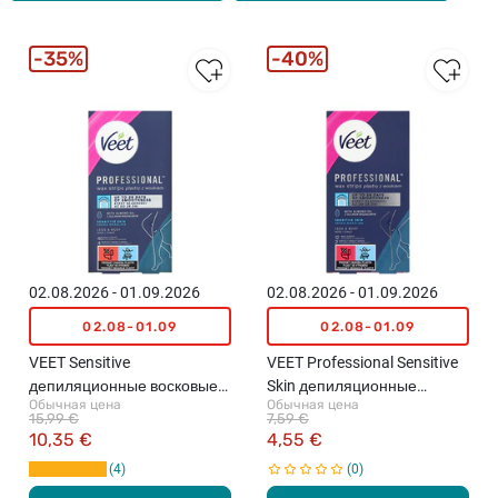
35%
40%
02.08.2026 - 01.09.2026
02.08.2026 - 01.09.2026
02.08-01.09
02.08-01.09
VEET Sensitive
VEET Professional Sensitive
депиляционные восковые
Skin депиляционные
Обычная цена
Обычная цена
полоски, 40шт.
восковые полоски, 12шт.
15,99 €
7,59 €
10,35 €
4,55 €
4
0