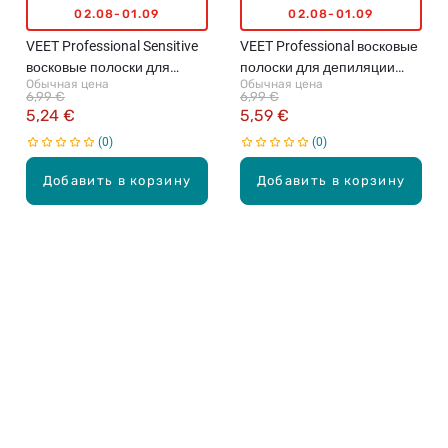
02.08-01.09
02.08-01.09
VEET Professional Sensitive
VEET Professional восковые
восковые полоски для
полоски для депиляции
Обычная цена
Обычная цена
депиляции лица, 20шт.
зоны бикини и подмышек,
6,99 €
6,99 €
16шт.
5,24 €
5,59 €
0
0
Добавить в корзину
Добавить в корзину
Карьера в Drogas
ЧЗВ Часто задаваемые вопросы
Правила использования