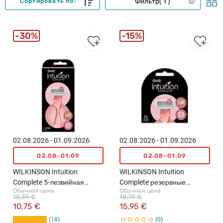
Фильтр
1
Сортировать по:
30%
15%
02.08.2026 - 01.09.2026
02.08.2026 - 01.09.2026
02.08-01.09
02.08-01.09
WILKINSON Intuition
WILKINSON Intuition
Complete 5-лезвийная
Complete резервные
Обычная цена
Обычная цена
система бритья для
кассеты, 3шт.
15,39 €
18,79 €
женщин
10,75 €
15,95 €
18
0