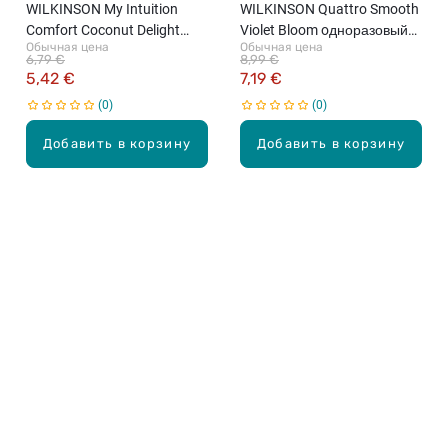
WILKINSON My Intuition
WILKINSON Quattro Smooth
Comfort Coconut Delight
Violet Bloom oдноразовый
Обычная цена
Обычная цена
одноразовые женские
женский бритвенный
6,79 €
8,99 €
бритвенные станки, 4шт.
станок, 3шт.
5,42 €
7,19 €
0
0
Добавить в корзину
Добавить в корзину
Карьера в Drogas
ЧЗВ Часто задаваемые вопросы
Правила использования