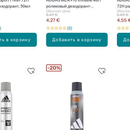
езодорант, 50мл
роликовый дезодорант-
72H р
Обычная цена
Обычна
антиперспирант, 50мл
антипе
5,69 €
5,69 €
4,27 €
4,55 
0
ть в корзину
Добавить в корзину
До
20%