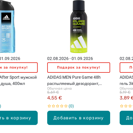
 01.09.2026
02.08.2026 - 01.09.2026
02.08.
к за покупку!
Подарок за покупку!
П
fter Sport мужской
ADIDAS MEN Pure Game 48h
ADIDA
я душа, 400мл
распыляемый дезодорант,
гель 3
Обычная цена
Обычна
150мл
5,69 €
5,19 €
4,55 €
3,89 
0
ть в корзину
Добавить в корзину
До