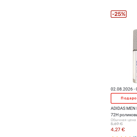
25%
02.08.2026 -
Подаро
ADIDAS MEN 
72H роликов
Обычная цена
антиперспир
5,69 €
4,27 €