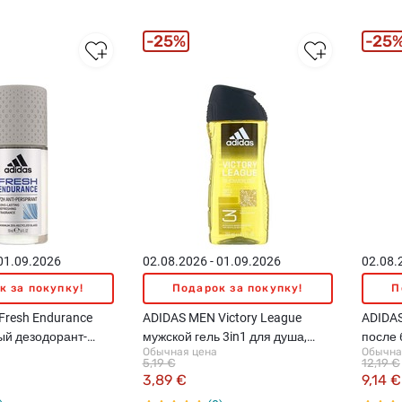
25%
25
 01.09.2026
02.08.2026 - 01.09.2026
02.08.
к за покупку!
Подарок за покупку!
П
Fresh Endurance
ADIDAS MEN Victory League
ADIDAS
ый дезодорант-
мужской гель 3in1 для душа,
после 
Обычная цена
Обычна
ант, 50мл
250мл
5,19 €
12,19 €
3,89 €
9,14 €