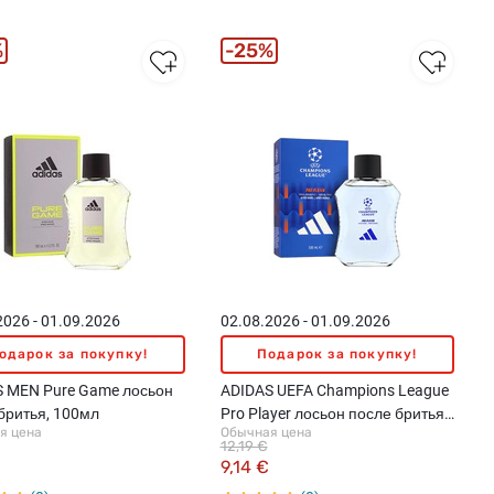
%
25%
2026 - 01.09.2026
02.08.2026 - 01.09.2026
одарок за покупку!
Подарок за покупку!
 MEN Pure Game лосьон
ADIDAS UEFA Champions League
бритья, 100мл
Pro Player лосьон после бритья,
я цена
Обычная цена
100мл
12,19 €
9,14 €