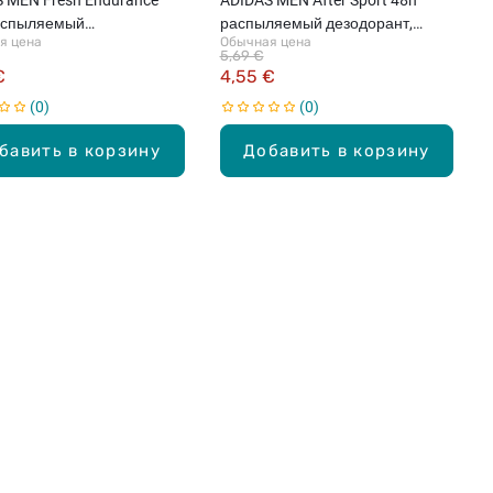
аспыляемый
распыляемый дезодорант,
я цена
Обычная цена
рспирант, 150мл
150мл
5,69 €
€
4,55 €
0
0
бавить в корзину
Добавить в корзину