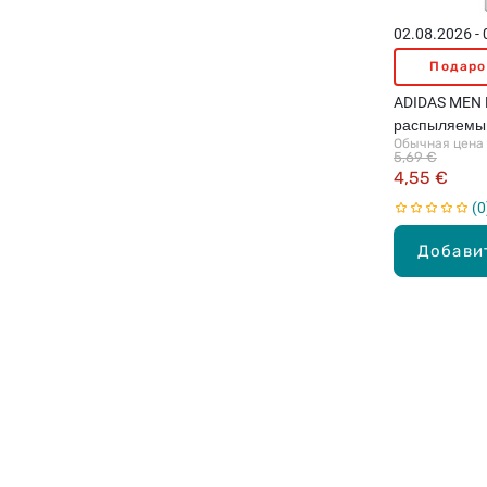
02.08.2026 -
Подаро
ADIDAS MEN P
распыляемый
Обычная цена
150мл
5,69 €
4,55 €
0
Добави