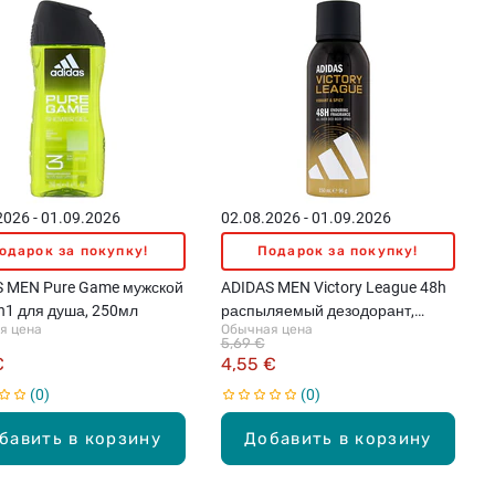
2026 - 01.09.2026
02.08.2026 - 01.09.2026
одарок за покупку!
Подарок за покупку!
S MEN Pure Game мужской
ADIDAS MEN Victory League 48h
in1 для душа, 250мл
распыляемый дезодорант,
я цена
Обычная цена
150мл
5,69 €
€
4,55 €
0
0
бавить в корзину
Добавить в корзину