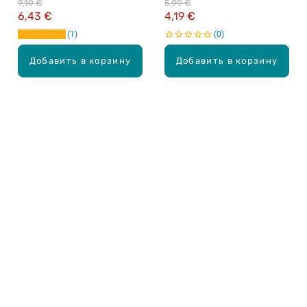
9,19 €
5,99 €
карандаш, 85г
6,43 €
4,19 €
1
0
Добавить в корзину
Добавить в корзину
Карьера в Drogas
ЧЗВ Часто задаваемые вопросы
Правила использования