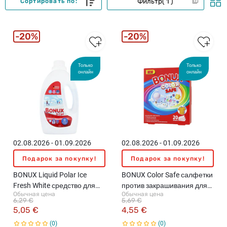
Фильтр
1
Сортировать по:
20%
20%
Только
Только
онлайн
онлайн
02.08.2026 - 01.09.2026
02.08.2026 - 01.09.2026
Подарок за покупку!
Подарок за покупку!
BONUX Liquid Polar Ice
BONUX Color Safe салфетки
Fresh White средство для
против закрашивания для
Обычная цена
Обычная цена
стирки белого белья, 0.9л
цветного белья, 20шт.
6,29 €
5,69 €
5,05 €
4,55 €
0
0