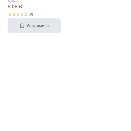
6,29 €
5,05 €
0
Уведомить
Карьера в Drogas
ЧЗВ Часто задаваемые вопросы
Правила использования