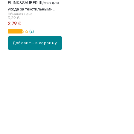
FLINK&SAUBER Щётка для
ухода за текстильными
Обычная цена
изделиями
3,29 €
2,79 €
2
Добавить в корзину
Карьера в Drogas
ЧЗВ Часто задаваемые вопросы
Правила использования