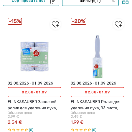
Фильтр
1
Сортировать по:
15%
20%
02.08.2026 - 01.09.2026
02.08.2026 - 01.09.2026
02.08-01.09
02.08-01.09
FLINK&SAUBER Запасной
FLINK&SAUBER Pолик для
ролик для удаления пуха,
удаления пуха, 33 листа,
Обычная цена
Обычная цена
33 лист, 5,80м, 2шт.
5.8м
2,99 €
2,49 €
2,54 €
1,99 €
0
0