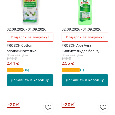
02.08.2026 - 01.09.2026
02.08.2026 - 01.09.2026
Подарок за покупку!
Подарок за покупку!
FROSCH Cotton
FROSCH Aloe Vera
ополаскиватель с
cмягчитель для белья,
Обычная цена
Обычная цена
ароматом цветков хлопка
750мл
3,49 €
3,19 €
для белья, 1л
2,44 €
2,55 €
5
1
Добавить в корзину
Добавить в корзину
20%
20%