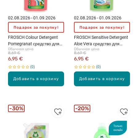
02.08.2026 - 01.09.2026
02.08.2026 - 01.09.2026
Подарок за покупку!
Подарок за покупку!
FROSCH Colour Detergent
FROSCH Sensitive Detergent
Pomegranat средство для
Aloe Vera средство для
Обычная цена
Обычная цена
стирки белья, 1.5л
стирки белья, 1.5л
8,69 €
8,69 €
6,95 €
6,95 €
0
0
Добавить в корзину
Добавить в корзину
30%
20%
Только
онлайн