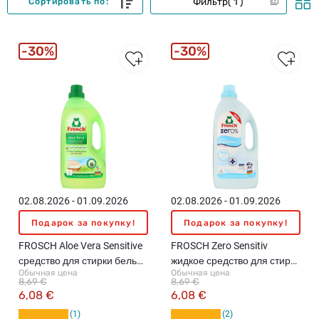
Фильтр
1
Сортировать по:
30%
30%
02.08.2026 - 01.09.2026
02.08.2026 - 01.09.2026
Подарок за покупку!
Подарок за покупку!
FROSCH Aloe Vera Sensitive
FROSCH Zero Sensitiv
средство для стирки белья,
жидкое средство для стирки
Обычная цена
Обычная цена
1.5л
белья, 1.5л
8,69 €
8,69 €
6,08 €
6,08 €
1
2