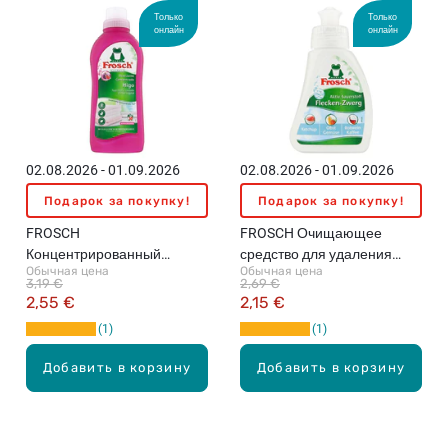
Только
Только
онлайн
онлайн
02.08.2026 - 01.09.2026
02.08.2026 - 01.09.2026
Подарок за покупку!
Подарок за покупку!
FROSCH
FROSCH Очищающее
Концентрированный
средство для удаления
Обычная цена
Обычная цена
смягчитель для белья с
пятен с активным
3,19 €
2,69 €
ароматом инжирамл,
кислородом, 75мл
2,55 €
2,15 €
750мл
1
1
Добавить в корзину
Добавить в корзину