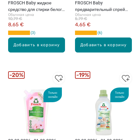
FROSCH Baby жидкое
FROSCH Baby
средство для стирки белого
предварительный спрей
Обычная цена
Обычная цена
и цветного белья, 1500мл
для стирки, 300мл
10,79 €
5,79 €
8,65 €
4,65 €
3
6
Добавить в корзину
Добавить в корзину
20%
19%
Только
Только
онлайн
онлайн