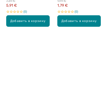
7,39 €
1,99 €
5,91 €
1,79 €
0
0
Добавить в корзину
Добавить в корзину
Карьера в Drogas
ЧЗВ Часто задаваемые вопросы
Правила использования