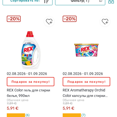
Фильтр
1
Сортировать по:
20%
20%
02.08.2026 - 01.09.2026
02.08.2026 - 01.09.2026
Подарок за покупку!
Подарок за покупку!
REX Color гель для стирки
REX Aromatherapy Orchid
белья, 990мл
Color капсулы для стирки
Обычная цена
Обычная цена
белья, 13шт.
7,39 €
7,39 €
5,91 €
5,91 €
6
7