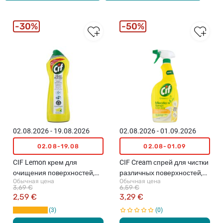
30%
50%
02.08.2026 - 19.08.2026
02.08.2026 - 01.09.2026
02.08-19.08
02.08-01.09
CIF Lemon крем для
CIF Cream спрей для чистки
очищения поверхностей,
различных поверхностей,
Обычная цена
Обычная цена
780г
750мл
3,69 €
6,59 €
2,59 €
3,29 €
3
0