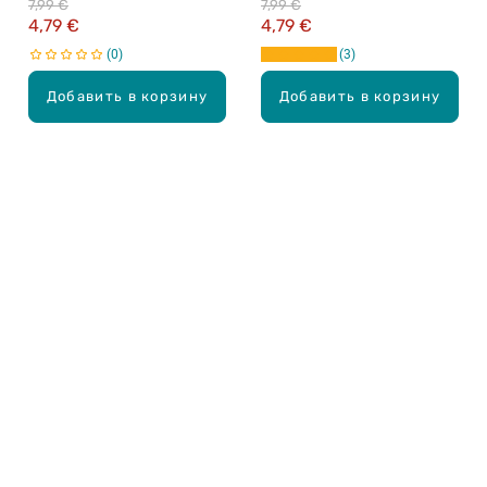
7,99 €
7,99 €
4,79 €
4,79 €
0
3
Добавить в корзину
Добавить в корзину
Карьера в Drogas
ЧЗВ Часто задаваемые вопросы
Правила использования