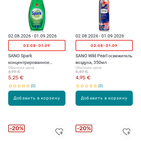
02.08.2026 - 01.09.2026
02.08.2026 - 01.09.2026
02.08-01.09
02.08-01.09
SANO Spark
SANO Wild Pearl освежитель
концентрированное
воздуха, 350мл
Обычная цена
Обычная цена
средство для мытья
6,99 €
5,49 €
посуды, 1л
5,25 €
4,95 €
0
0
Добавить в корзину
Добавить в корзину
20%
20%