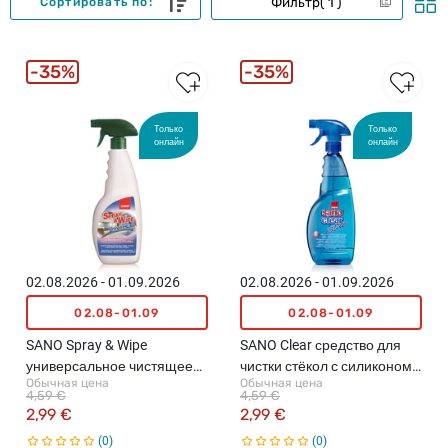
Фильтр
1
Сортировать по:
35%
35%
Только
Только
онлайн
онлайн
02.08.2026 - 01.09.2026
02.08.2026 - 01.09.2026
02.08-01.09
02.08-01.09
SANO Spray & Wipe
SANO Clear средство для
универсальное чистящее
чистки стёкол с силиконом,
Обычная цена
Обычная цена
средство, 750мл
1л
4,59 €
4,59 €
2,99 €
2,99 €
0
0