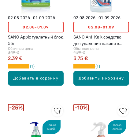
02.08.2026 - 01.09.2026
02.08.2026 - 01.09.2026
02.08-01.09
02.08-01.09
SANO Apple туалетный блок,
SANO Anti Kalk средство
55г
для удаления накипи в
Обычная цена
Обычная цена
чайниках и кофеварках,
3,19 €
4,99 €
500мл
2,39 €
3,75 €
1
1
Добавить в корзину
Добавить в корзину
25%
10%
Только
Только
онлайн
онлайн