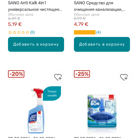
SANO Anti Kalk 4in1
SANO Cредство для
универсальное чистящее
очищения канализации,
Обычная цена
Обычная цена
средство, 700мл
200г
6,49 €
5,99 €
5,19 €
4,79 €
0
4
Добавить в корзину
Добавить в корзину
20%
25%
Только
онлайн