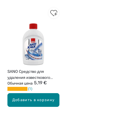
SANO Cредство для
удаления известкового
5,19 €
налёта, 500мл
Обычная цена
1
Добавить в корзину