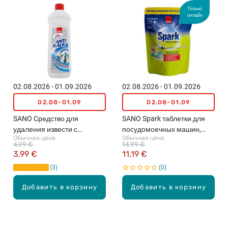
Только
онлайн
02.08.2026 - 01.09.2026
02.08.2026 - 01.09.2026
02.08-01.09
02.08-01.09
SANO Cредство для
SANO Spark таблетки для
удаления извести с
посудомоечных машин,
Обычная цена
Обычная цена
чайников, 700мл
30шт.
4,99 €
13,99 €
3,99 €
11,19 €
3
0
Добавить в корзину
Добавить в корзину