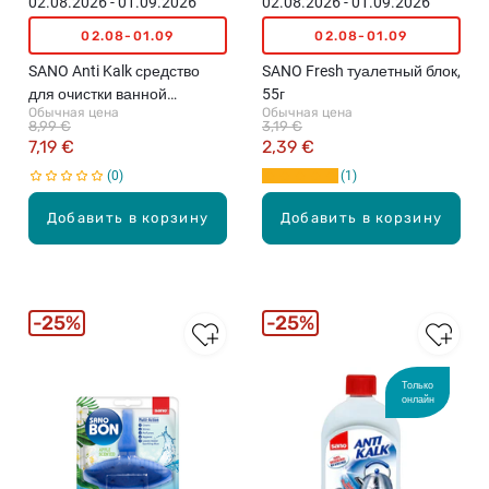
02.08.2026 - 01.09.2026
02.08.2026 - 01.09.2026
02.08-01.09
02.08-01.09
SANO Anti Kalk средство
SANO Fresh туалетный блок,
для очистки ванной
55г
Обычная цена
Обычная цена
комнаты, 1л
8,99 €
3,19 €
7,19 €
2,39 €
0
1
Добавить в корзину
Добавить в корзину
25%
25%
Только
онлайн