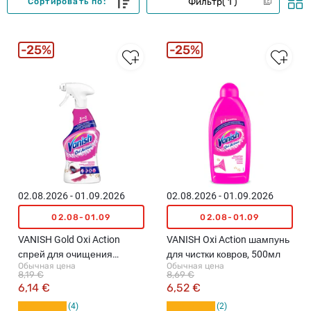
Фильтр
1
Сортировать по:
25%
25%
02.08.2026 - 01.09.2026
02.08.2026 - 01.09.2026
02.08-01.09
02.08-01.09
VANISH Gold Oxi Action
VANISH Oxi Action шампунь
спрей для очищения
для чистки ковров, 500мл
Обычная цена
Обычная цена
ковров, 500мл
8,19 €
8,69 €
6,14 €
6,52 €
4
2