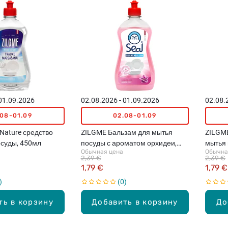
 01.09.2026
02.08.2026 - 01.09.2026
02.08.
.08-01.09
02.08-01.09
Nature средство
ZILGME Бальзам для мытья
ZILGME
осуды, 450мл
посуды с ароматом орхидеи,
мытья 
Обычная цена
Обычна
450мл
лимон
2,39 €
2,39 €
1,79 €
1,79 €
0
ть в корзину
Добавить в корзину
До