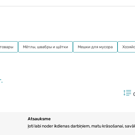
 товары
Мётлы, швабры и щётки
Мешки для мусора
Хозяй
.
Atsauksme
ļoti labi noder ikdienas darbiņiem, matu krāsošanai, sav