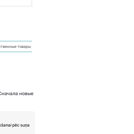
ственные товары для кухни
Губки и тряпки
Сначала новые
ākšanai pēc suņa