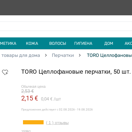
МЕТИКА
КОЖА
ВОЛОСЫ
ГИГИЕНА
ДОМ
АК
 товары для дома
Перчатки
TORO Целлофановые
TORO Целлофановые перчатки, 50 шт.
Обычная цена
2,53 €
2,15 €
0,04 €
шт
Предложение действует с
02.08.2026 - 19.08.2026
( 1 ) отзывы
15591