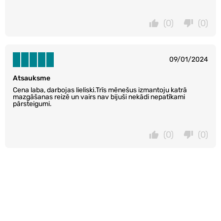
(0)
(0)
09/01/2024
Atsauksme
Cena laba, darbojas lieliski.Trīs mēnešus izmantoju katrā
mazgāšanas reizē un vairs nav bijuši nekādi nepatīkami
pārsteigumi.
(0)
(0)