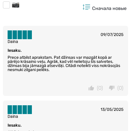
Сначала новые
09/07/2025
Daina
Iesaku.
Prece atbilst aprakstam. Pat džinsas var mazgāt kopā ar
pārējo krāsaino veļu. Agrāk, kad vēl nelietoju šīs salvetes,
džinsas bija jāmazgā atsevišķi. Citādi noteikti viss nokrāsojās
nesmuki zilgani pelēks.
(0)
(0)
13/05/2025
Daina
Iesaku.