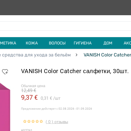
МЕТИКА
КОЖА
ВОЛОСЫ
ГИГИЕНА
ДОМ
АК
 cредства для ухода за бельём
VANISH Color Catcher
VANISH Color Catcher салфетки, 30шт.
Обычная цена
12,49 €
9,37 €
0,31 €
шт
Предложение действует с
02.08.2026 - 01.09.2026
( 0 ) отзывы
602761