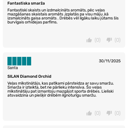
Fantastiska smarža
Fantastiski skaists un izdmalcināts aromāts, pēc veļas
mazgāšanas skaistais aromāts ,izplatās pa visu māju ,kā
izsmalcināts gaisa aromāts . Drēbēs vēl ilgāku laiku jūtams šis
burvīgais orhidejas parfīms.
(0)
(0)
30/11/2025
Santa
SILAN Diamond Orchid
Veļas mīkstinātājs, kas patīkami pārsteidza ar savu smaržu.
Smarža ir izteikta, bet ne pārlieku intensīva. Šo veļas
mīkstinātāju pat izmantoju mazgājot sporta drēbes. Lieliski
atsvaidzina un piešķir drēbēm ilgnoturīgu smaržu.
(0)
(0)