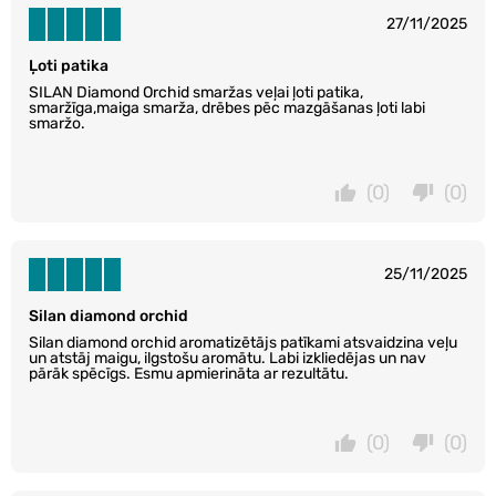
27/11/2025
Ļoti patika
SILAN Diamond Orchid smaržas veļai ļoti patika,
smaržīga,maiga smarža, drēbes pēc mazgāšanas ļoti labi
smaržo.
(0)
(0)
25/11/2025
Silan diamond orchid
Silan diamond orchid aromatizētājs patīkami atsvaidzina veļu
un atstāj maigu, ilgstošu aromātu. Labi izkliedējas un nav
pārāk spēcīgs. Esmu apmierināta ar rezultātu.
(0)
(0)