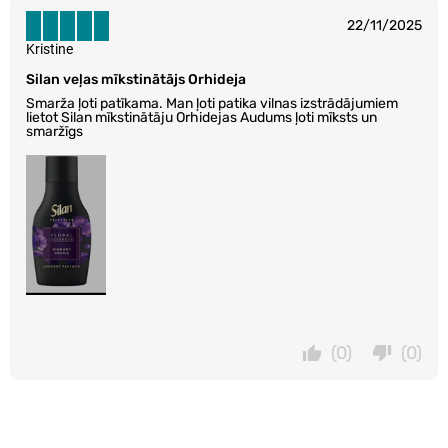
22/11/2025
Kristine
Silan veļas mīkstinātājs Orhideja
Smarža ļoti patīkama. Man ļoti patika vilnas izstrādājumiem
lietot Silan mīkstinātāju Orhidejas Audums ļoti mīksts un
smaržīgs
(0)
(0)