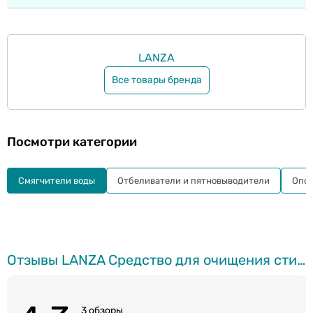
LANZA
Все товары бренда
Посмотри категории
Смягчители воды
Отбеливатели и пятновыводители
Опол
Отзывы LANZA Cредство для очищения стиральной машины, 250мл
3 обзоры