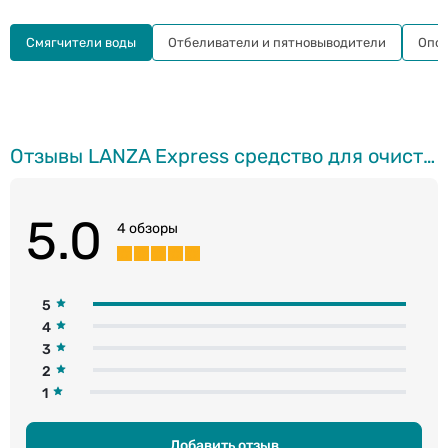
Смягчители воды
Отбеливатели и пятновыводители
Опол
Отзывы LANZA Express средство для очистки стиральной машины, 250мл
5.0
4 обзоры
5
4
3
2
1
Добавить отзыв