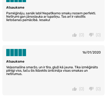
Atsauksme
Pamēģināju, sanāk labi! Nepatīkamo smaku noņem perfekti.
Netīrumi gan jānoslauka ar lupatiņu. Tas arī ir rakstīts
lietošanas pamācībā. Iesaku!
(0)
(0)
16/01/2020
Atsauksme
Veļasmašīna smaržo, un ir tīra, gluži kā jauna. Tika izmēģināts
pilnīgi viss, taču šis līdzeklis iznīcināja visas smakas un
netīrumus.
(0)
(0)