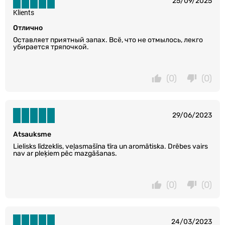
25/09/2025
Klients
Отлично
Оставляет приятный запах. Всё, что не отмылось, лекго
убирается тряпочкой.
(0)
(0)
29/06/2023
Atsauksme
Lielisks līdzeklis, veļasmašīna tīra un aromātiska. Drēbes vairs
nav ar pleķiem pēc mazgāšanas.
(0)
(0)
24/03/2023