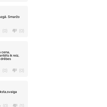
mazgā. Smaržo
(0)
(0)
a cena,
tēts ik reiz,
n drēbes
(0)
(0)
īksta,svaiga
(0)
(1)