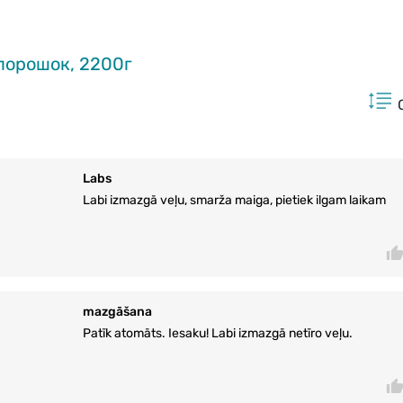
 порошок, 2200г
Labs
Labi izmazgā veļu, smarža maiga, pietiek ilgam laikam
mazgāšana
Patīk atomāts. Iesaku! Labi izmazgā netīro veļu.