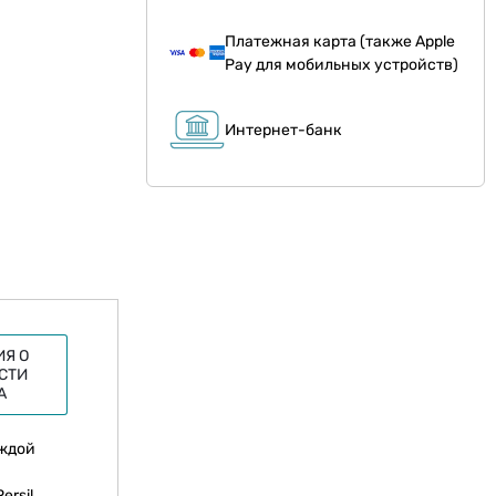
Платежная карта (также Apple
Pay для мобильных устройств)
й
Интернет-банк
Я О
СТИ
А
аждой
ersil