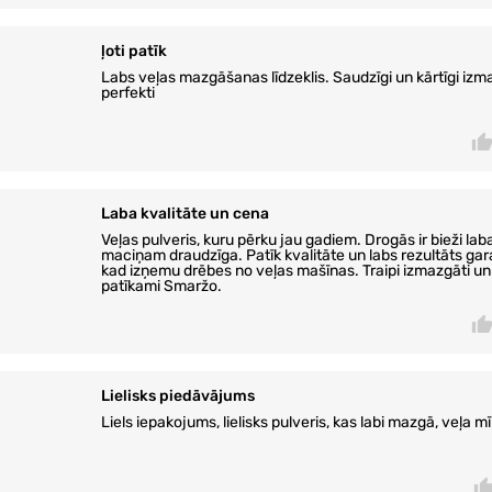
ļoti patīk
Labs veļas mazgāšanas līdzeklis. Saudzīgi un kārtīgi iz
perfekti
Laba kvalitāte un cena
Veļas pulveris, kuru pērku jau gadiem. Drogās ir bieži lab
maciņam draudzīga. Patīk kvalitāte un labs rezultāts garan
kad izņemu drēbes no veļas mašīnas. Traipi izmazgāti u
patīkami Smaržo.
Lielisks piedāvājums
Liels iepakojums, lielisks pulveris, kas labi mazgā, veļa m