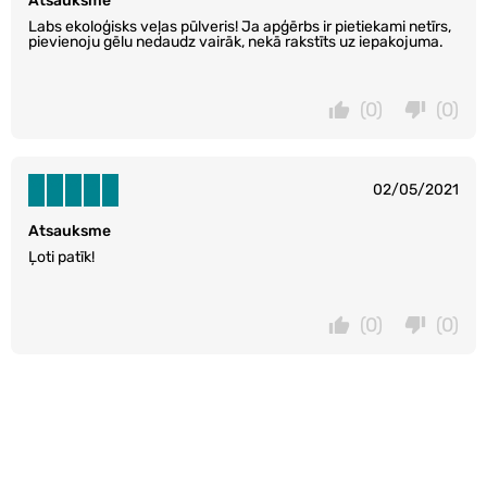
Atsauksme
Labs ekoloģisks veļas pūlveris! Ja apģērbs ir pietiekami netīrs,
pievienoju gēlu nedaudz vairāk, nekā rakstīts uz iepakojuma.
(0)
(0)
02/05/2021
Atsauksme
Ļoti patīk!
(0)
(0)