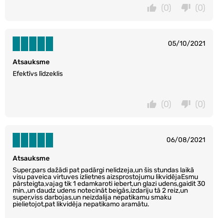
(0)
(0)
05/10/2021
Atsauksme
Efektīvs līdzeklis
(0)
(0)
06/08/2021
Atsauksme
Super,pars dažādi pat padārgi nelidzeja,un šis stundas laikā
visu paveica virtuves izlietnes aizsprostojumu likvidējaEsmu
pārsteigta,vajag tik 1 edamkaroti iebert,un glazi udens,gaidit 30
min.,un daudz udens notecināt beigās,izdariju tā 2 reiz,un
super,viss darbojas,un neizdalija nepatikamu smaku
pielietojot,pat likvidēja nepatikamo aramātu.