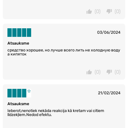
(0)
(0)
03/06/2024
Atsauksme
средство хорошее, но лучше всего лить не холодную воду
а кипяток
(0)
(0)
21/02/2024
Atsauksme
Ieberot,nenotiek nekāda reakcija kā kretam vai citiem
līdzekļiem.Nedod efektu.