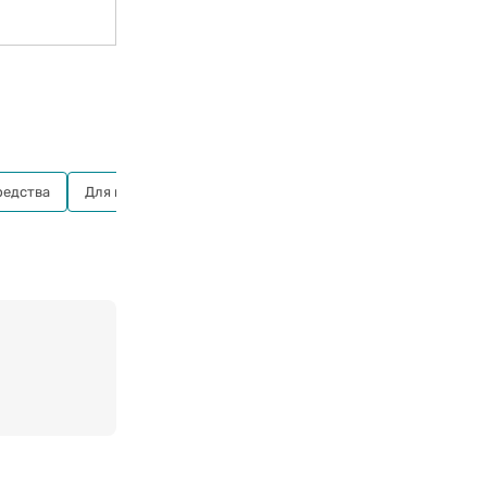
редства
Для кухни
Для посудомоечной машины
Для посу