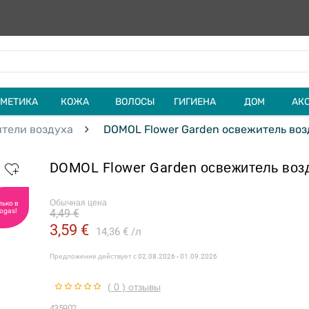
МЕТИКА
КОЖА
ВОЛОСЫ
ГИГИЕНА
ДОМ
АК
тели воздуха
DOMOL Flower Garden освежитель воз
DOMOL Flower Garden освежитель воз
Обычная цена
лько в
ogas!
4,49 €
3,59 €
14,36 €
л
Предложение действует с
02.08.2026 - 01.09.2026
( 0 ) отзывы
435902