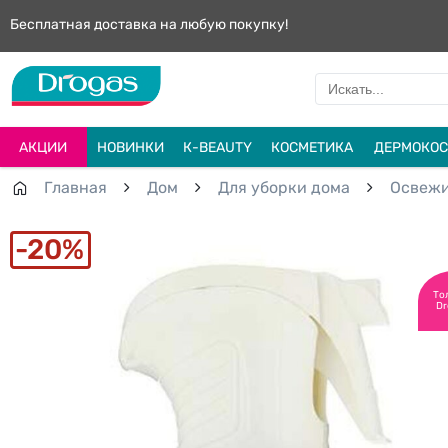
Бесплатная доставка на любую покупку!
АКЦИИ
НОВИНКИ
К-BEAUTY
КОСМЕТИКА
ДЕРМОКОС
Главная
Дом
Для уборки дома
Освежи
20%
То
Dr