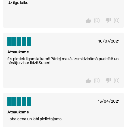
Uz īlgu laiku
(0)
(0)
10/07/2021
Atsauksme
šis pietiek ilgam laikam!! Pārlej mazā, izsmidzināmā pudelītē un
nēsāju visur līdzi! Super!
(0)
(0)
13/04/2021
Atsauksme
Laba cena un labi pielietojams