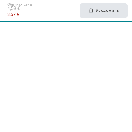
Обычная цена
4,59 €
Уведомить
3,67 €
Карьера в Drogas
ЧЗВ Часто задаваемые вопросы
Правила использования
О Drogas
Интернет-магазин