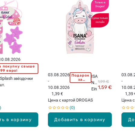
Только в
Drogas!
Цена только
онлайн
 10.08.2026
а покупку свыше
,99 евро!
03.08.2026
03.08.
Подарок
ISA
Splash звёздочки
за
-
-
1,99 €
NA
покупку
шт.
1,59 €
10.08.2026
10.08.
свыше
Ein
15,99
1,39 €
1,39 
hor
евро!
Цена с картой DROGAS
Цена с
n
0
пе
на
ть в корзину
Добавить в корзину
До
дл
я
ва