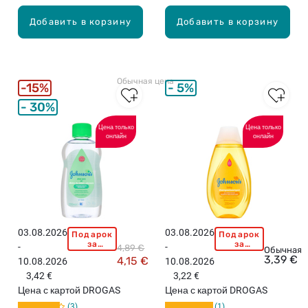
N
Добавить в корзину
Добавить в корзину
'
S
B
A
Обычная цена
B
15%
5%
Y
30%
Д
е
Цена только
Цена только
онлайн
онлайн
т
с
к
о
е
м
а
03.08.2026
03.08.2026
Подарок
Подарок
J
J
с
за
за
-
-
4,89 €
O
O
Обычная 
покупку
покупку
л
3,39 €
4,15 €
10.08.2026
10.08.2026
свыше
свыше
H
H
о
15,99
15,99
3,42 €
3,22 €
N
N
евро!
евро!
,
Цена с картой DROGAS
Цена с картой DROGAS
S
S
2
3
1