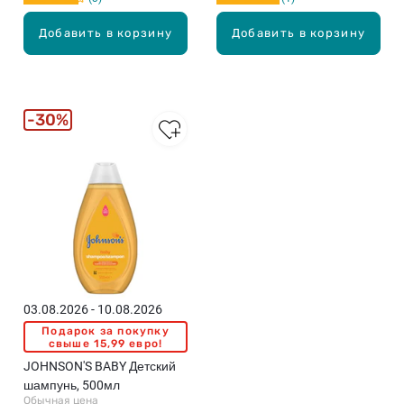
O
O
0
N
N
0
Добавить в корзину
Добавить в корзину
'
'
м
S
S
л
B
B
A
A
B
B
30%
Y
Y
A
Д
l
е
o
т
e
с
V
к
e
и
r
й
a
ш
д
а
03.08.2026 - 10.08.2026
е
м
Подарок за покупку
т
п
свыше 15,99 евро!
с
у
JOHNSON'S BABY Детский
к
н
шампунь, 500мл
о
ь
Обычная цена