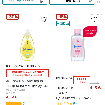
Фильтр
1
Сортировать по:
Обычная ц
30%
15%
30%
Цена только
онлайн
03.08.2026 - 10.08.2026
Подарок за покупку
свыше 15,99 евро!
03.08.2026
Подарок
J
JOHNSON'S BABY Top-to-
за
-
4,89 €
O
покупку
Toe детский гель для душа,
4,15 €
10.08.2026
свыше
H
Обычная цена
500мл
15,99
6,59 €
3,42 €
N
евро!
4,59 €
Цена с картой DROGAS
S
2
0
O