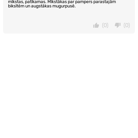
mīkstas, patīkamas. Mīkstākas par pampers parastajām
biksītēm un augstākas mugurpusē.
(0)
(0)