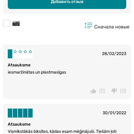
Добавить отзыв
Сначала новые
28/02/2023
Atsauksme
iesmaržinātas un plastmasīgas
(0)
(0)
30/01/2022
Atsauksme
Vismīkstākās biksītes, kādas esam mēģinājuši. Tiešām ļoti