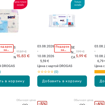
Цена только
Только
онлайн
онлайн
03.08.2026
03.08.
Подарок
Подарок
S
SE
за
за
-
-
17,59 €
7,99 €
E
NI
покупку
покупку
15,83 €
5,99 €
10.08.2026
10.08.
свыше
свыше
N
CA
15,99
15,99
5,59 €
6,79 
I
RE
евро!
евро!
ой DROGAS
Цена с картой DROGAS
Цена с
S
XX
0
o
L
ft
вл
ть в корзину
Добавить в корзину
До
S
аж
u
ны
p
е
e
са
Обычная цена
Обычная цена
r
лф
5%
6%