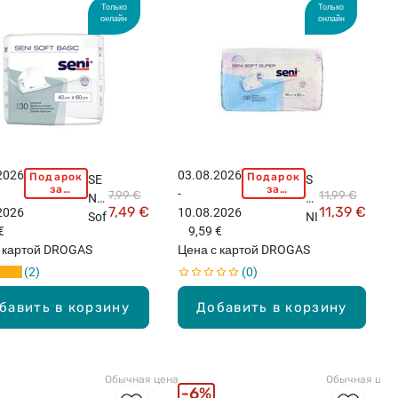
Только
Только
онлайн
онлайн
2026
03.08.2026
Подарок
Подарок
SE
S
за
за
-
7,99 €
11,99 €
NI
E
покупку
покупку
7,49 €
11,39 €
2026
10.08.2026
свыше
свыше
Sof
NI
15,99
15,99
€
9,59 €
t
S
евро!
евро!
 картой DROGAS
Цена с картой DROGAS
Ba
of
2
0
sic
t
аб
S
бавить в корзину
Добавить в корзину
со
u
рб
pe
ир
r
ую
а
Обычная цена
Обычная цен
щи
бс
6%