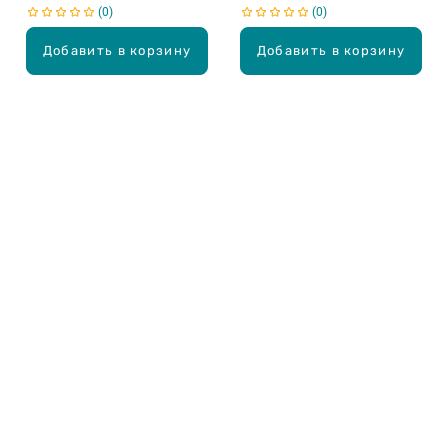
0
0
Добавить в корзину
Добавить в корзину
Карьера в Drogas
ЧЗВ Часто задаваемые вопросы
Правила использования
О Drogas