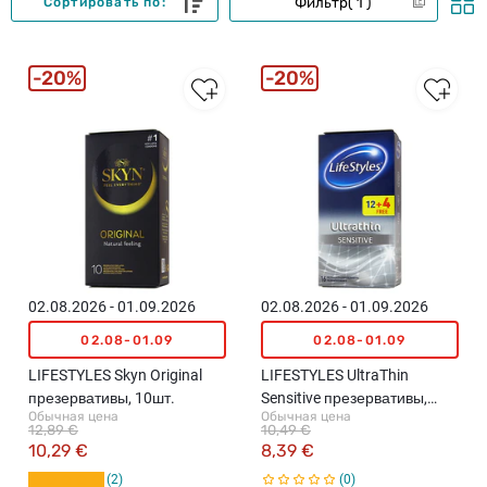
Фильтр
1
Сортировать по:
20%
20%
02.08.2026 - 01.09.2026
02.08.2026 - 01.09.2026
02.08-01.09
02.08-01.09
LIFESTYLES Skyn Original
LIFESTYLES UltraThin
презервативы, 10шт.
Sensitive презервативы,
Обычная цена
Обычная цена
12+4шт.
12,89 €
10,49 €
10,29 €
8,39 €
2
0