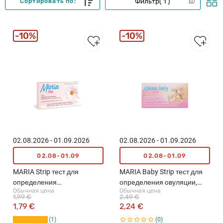
Фильтр
1
Сортировать по:
10%
10%
02.08.2026 - 01.09.2026
02.08.2026 - 01.09.2026
02.08-01.09
02.08-01.09
MARIA Strip тест для
MARIA Baby Strip тест для
определения
определения овуляции,
Обычная цена
Обычная цена
беременности, 1шт.
1шт.
1,99 €
2,49 €
1,79 €
2,24 €
1
0