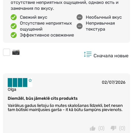
отсутствие неприятных ощущений, однако есть и
замечания по вкусу.
Свежий вкус
Необычный вкус
Отсутствие неприятных
Непривычная
ощущений
текстура
Эффективное освежение
Сначала новые
02/07/2026
Olga
Diemžēl, būs jāmeklē cits produkts
Vairākus gadus lietoju šo mutes skalošanas līdzekli, bet nesen
tam būtiski mainījusies garša - it kā būtu šampūns pievienots.
(0)
(0)