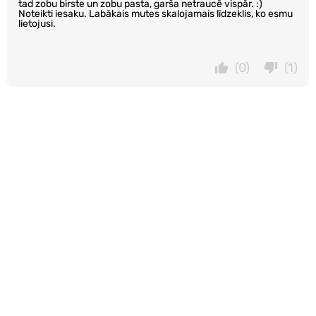
tad zobu birste un zobu pasta, garša netraucē vispār. :)
Noteikti iesaku. Labākais mutes skalojamais līdzeklis, ko esmu
lietojusi.
(0)
(1)