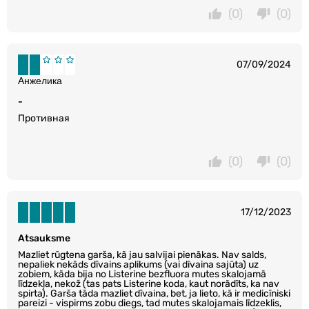
(0)
(0)
07/09/2024
Анжелика
-
Противная
(0)
(0)
17/12/2023
Atsauksme
Mazliet rūgtena garša, kā jau salvijai pienākas. Nav salds,
nepaliek nekāds dīvains aplikums (vai dīvaina sajūta) uz
zobiem, kāda bija no Listerine bezfluora mutes skalojamā
līdzekļa, nekož (tas pats Listerine koda, kaut norādīts, ka nav
spirta). Garša tāda mazliet dīvaina, bet, ja lieto, kā ir medicīniski
pareizi - vispirms zobu diegs, tad mutes skalojamais līdzeklis,