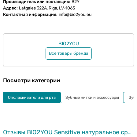
Производитель или поставщик
B2Y
Адрес
Latgales 322A, Riga, LV-1063
Контактная информация
info@bio2you.eu
BIO2YOU
Все товары бренда
Посмотри категории
Ополаскиватели для рта
Зубные нитки и аксессуары
Зуб
Отзывы BIO2YOU Sensitive натуральное средство для ополаскивания рта, 500мл